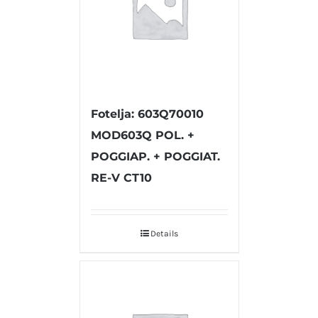
Fotelja: 603Q70010
MOD603Q POL. +
POGGIAP. + POGGIAT.
RE-V CT10
Details